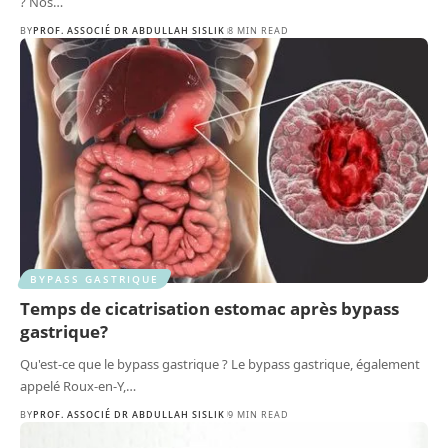
? Nos
…
BY
PROF. ASSOCIÉ DR ABDULLAH SISLIK
8 MIN READ
BYPASS GASTRIQUE
Temps de cicatrisation estomac après bypass
gastrique?
Qu'est-ce que le bypass gastrique ? Le bypass gastrique, également
appelé Roux-en-Y,
…
BY
PROF. ASSOCIÉ DR ABDULLAH SISLIK
9 MIN READ