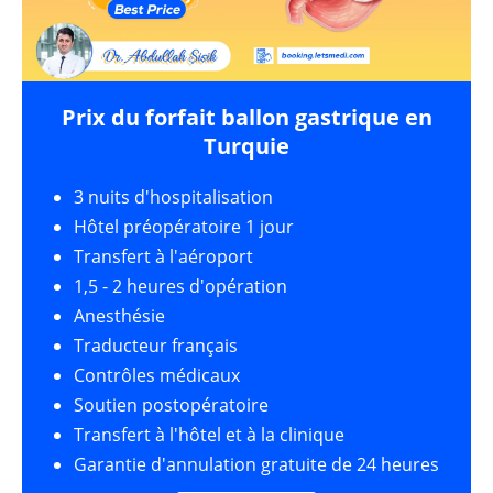
Prix du forfait ballon gastrique en
Turquie
3 nuits d'hospitalisation
Hôtel préopératoire 1 jour
Transfert à l'aéroport
1,5 - 2 heures d'opération
Anesthésie
Traducteur français
Contrôles médicaux
Soutien postopératoire
Transfert à l'hôtel et à la clinique
Garantie d'annulation gratuite de 24 heures